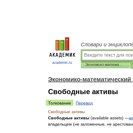
Словари и энциклоп
academic.ru
Экономико-математический словарь
Экономико-математический
Свободные активы
Толкование
Перевод
Свободные
активы
Свободные
активы
(
available
assets
) —
а
владельцем
(
не
заложенные
,
не
арестова