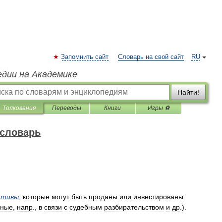
Запомнить сайт
Словарь на свой сайт
RU
едии на Академике
Найти!
Толкования
Переводы
Книги
Игры ⚽
 словарь
ктивы
,
которые
могут
быть
проданы
или
инвестированы
нные
,
напр
.,
в
связи
с
судебным
разбирательством
и
др
.).