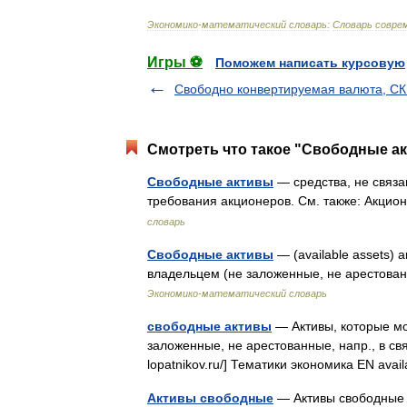
Экономико
-
математический
словарь:
Словарь
совре
Игры ⚽
Поможем написать курсовую
Свободно конвертируемая валюта, С
Смотреть что такое "Свободные ак
Свободные активы
— средства, не связ
требования акционеров. См. также: Акц
словарь
Свободные активы
— (available assets)
владельцем (не заложенные, не арестован
Экономико-математический словарь
свободные активы
— Активы, которые мо
заложенные, не арестованные, напр., в связ
lopatnikov.ru/] Тематики экономика EN ava
Активы свободные
— Активы свободны