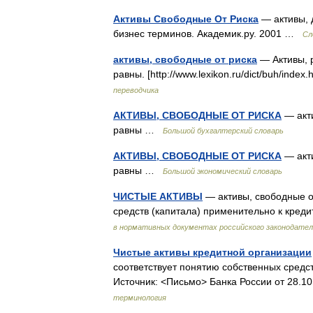
Активы Свободные От Риска
— активы, 
бизнес терминов. Академик.ру. 2001 …
Сл
активы, свободные от риска
— Активы, 
равны. [http://www.lexikon.ru/dict/buh/ind
переводчика
АКТИВЫ, СВОБОДНЫЕ ОТ РИСКА
— акти
равны …
Большой бухгалтерский словарь
АКТИВЫ, СВОБОДНЫЕ ОТ РИСКА
— акти
равны …
Большой экономический словарь
ЧИСТЫЕ АКТИВЫ
— активы, свободные от
средств (капитала) применительно к кре
в нормативных документах российского законодате
Чистые активы кредитной организации
соответствует понятию собственных средст
Источник: <Письмо> Банка России от 28.
терминология