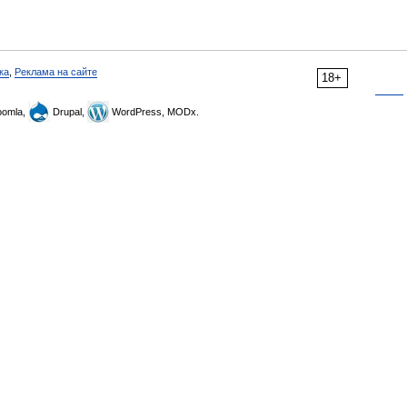
ка
,
Реклама на сайте
18+
omla,
Drupal,
WordPress, MODx.