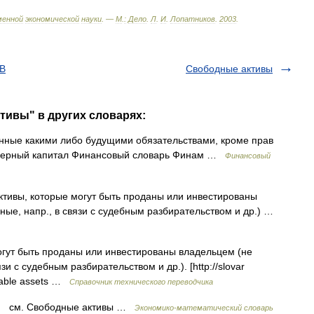
менной
экономической
науки
. —
М
.
:
Дело
.
Л
.
И
.
Лопатников
.
2003
.
КВ
Свободные активы
тивы" в других словарях:
анные какими либо будущими обязательствами, кроме прав
ионерный капитал Финансовый словарь Финам …
Финансовый
 активы, которые могут быть проданы или инвестированы
ные, напр., в связи с судебным разбирательством и др.) …
гут быть проданы или инвестированы владельцем (не
и с судебным разбирательством и др.). [http://slovar
ilable assets …
Справочник технического переводчика
е см. Свободные активы …
Экономико-математический словарь